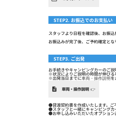
STEP2. お振込でのお支払い
スタッフより日程を確認後、お振込
お振込みが完了後、ご予約確定とな
STEP3. ご出発
お手続きやキャンピングカーのご説明
※状況によりご説明の時間が伸びる
※出発当日までに
を
車両・操作説明
車両・操作説明 👉
description
●貸渡契約書を作成いたします。ご
●スタッフと一緒にキャンピングカ
●お申し込みいただいたオプション